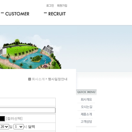
회사소개
행사일정안내
[컬러선택]
일
시
달력