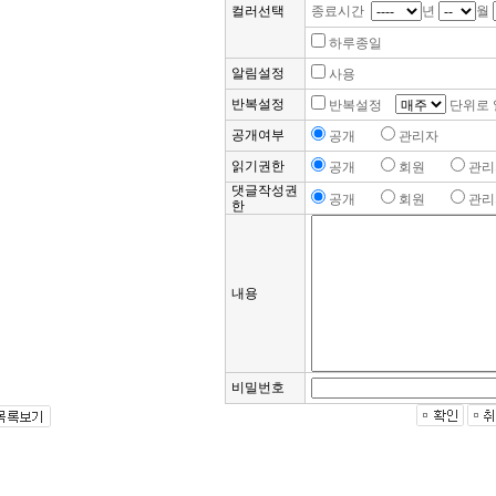
컬러선택
종료시간
년
월
하루종일
알림설정
사용
반복설정
반복설정
단위로 
공개여부
공개
관리자
읽기권한
공개
회원
관리
댓글작성권
공개
회원
관리
한
내용
비밀번호