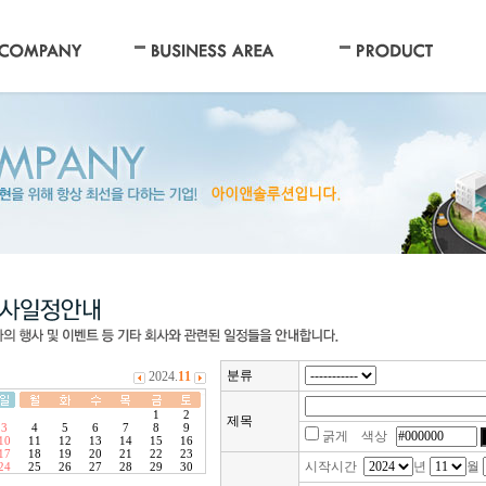
분류
제목
굵게 색상
시작시간
년
월